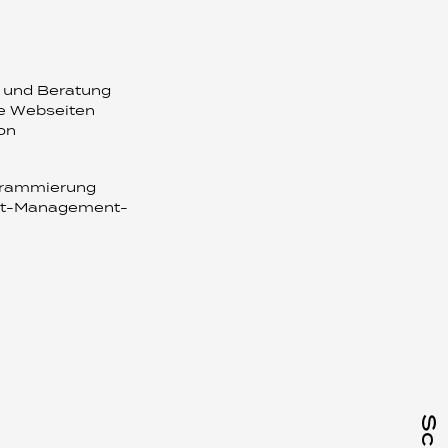
 und Beratung
te Webseiten
ion
grammierung
nt-Management-