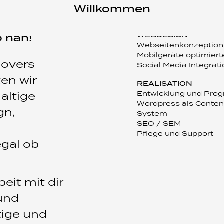
Willkommen
 nah!
WEBDESIGN
Webseitenkonzeption
Mobilgeräte optimier
overs
Social Media Integrat
en wir
REALISATION
altige
Entwicklung und Pro
Wordpress als Conte
gn,
System
SEO / SEM
Pflege und Support
egal ob
it mit dir
 und
tige und