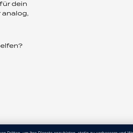
für dein
r analog,
helfen?
von Dritten, um ihre Dienste anzubieten, stetig zu verbessern und 